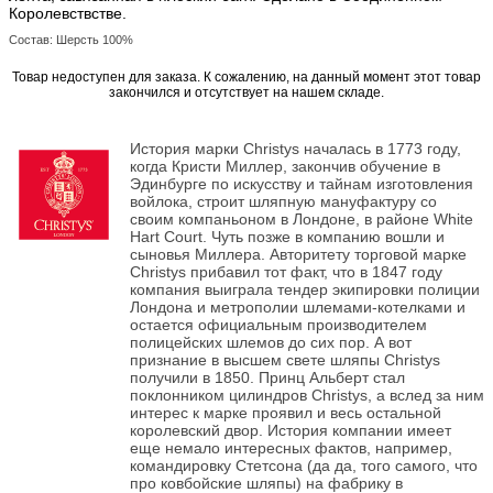
Королевствстве.
Состав: Шерсть 100%
Товар недоступен для заказа. К сожалению, на данный момент этот товар
закончился и отсутствует на нашем складе.
История марки Christys началась в 1773 году,
когда Кристи Миллер, закончив обучение в
Эдинбурге по искусству и тайнам изготовления
войлока, строит шляпную мануфактуру со
своим компаньоном в Лондоне, в районе White
Hart Court. Чуть позже в компанию вошли и
сыновья Миллера. Авторитету торговой марке
Christys прибавил тот факт, что в 1847 году
компания выиграла тендер экипировки полиции
Лондона и метрополии шлемами-котелками и
остается официальным производителем
полицейских шлемов до сих пор. А вот
признание в высшем свете шляпы Christys
получили в 1850. Принц Альберт стал
поклонником цилиндров Christys, а вслед за ним
интерес к марке проявил и весь остальной
королевский двор. История компании имеет
еще немало интересных фактов, например,
командировку Стетсона (да да, того самого, что
про ковбойские шляпы) на фабрику в