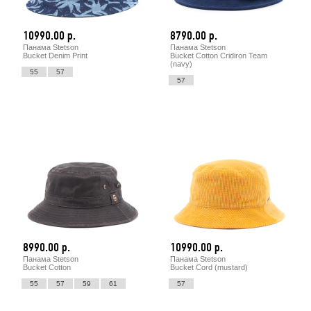
10990.00 р.
8790.00 р.
Панама Stetson
Панама Stetson
Bucket Denim Print
Bucket Cotton Cridiron Team
(navy)
55
57
57
8990.00 р.
10990.00 р.
Панама Stetson
Панама Stetson
Bucket Cotton
Bucket Cord (mustard)
55
57
59
61
57