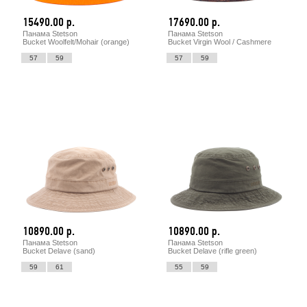
15490.00 р.
17690.00 р.
Панама Stetson
Панама Stetson
Bucket Woolfelt/Mohair (orange)
Bucket Virgin Wool / Cashmere
57
59
57
59
10890.00 р.
10890.00 р.
Панама Stetson
Панама Stetson
Bucket Delave (sand)
Bucket Delave (rifle green)
59
61
55
59