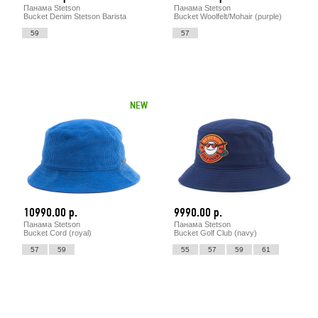
Панама Stetson
Панама Stetson
Bucket Denim Stetson Barista
Bucket Woolfelt/Mohair (purple)
59
57
NEW
10990.00 р.
9990.00 р.
Панама Stetson
Панама Stetson
Bucket Cord (royal)
Bucket Golf Club (navy)
57
59
55
57
59
61