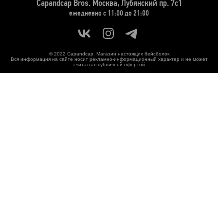
Capandcap Bros.
Москва, Лубянский пр. 7с1
ежедневно с 11:00 до 21:00
© 2022 Capandcap. Магазин настоящих бейсболок
Вся информация на сайте носит рекламно-информационный характер и не может
считаться публичной офертой