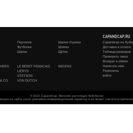
CAPANDCAP.RU
Перчатки
Шапки-Ушанки
Capandcap на Лубя
Футболки
Шляпы
Доставка и оплата
Шапки
Щётки
Таблица размеров
Проверить заказ
Возврат и обмен
Написать нам
THERS
LE BERET FRANCAIS
WIGENS
Реквизиты
LIERYS
войти
STETSON
 & CO
VON DUTCH
© 2022 Capandcap. Магазин настоящих бейсболок
мация на сайте носит рекламно-информационный характер и не может считаться публичн