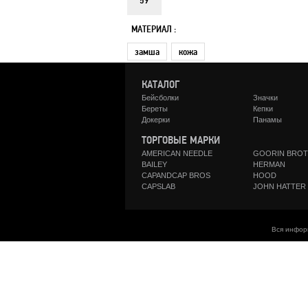
59
МАТЕРИАЛ :
замша
кожа
КАТАЛОГ
Бейсболки
Значки
Береты
Кепки
Докерки
Панамы
ТОРГОВЫЕ МАРКИ
AMERICAN NEEDLE
GOORIN BRO
BAILEY
HERMAN
CAPANDCAP BROS
HOOD
CAPSLAB
JOHN HATTER
Вся инфор