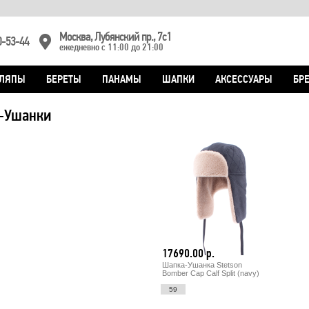
Москва, Лубянский пр., 7с1
0-53-44
ежедневно с 11:00 до 21:00
ЛЯПЫ
БЕРЕТЫ
ПАНАМЫ
ШАПКИ
АКСЕССУАРЫ
БР
-Ушанки
17690.00 р.
Шапка-Ушанка Stetson
Bomber Cap Calf Split (navy)
59