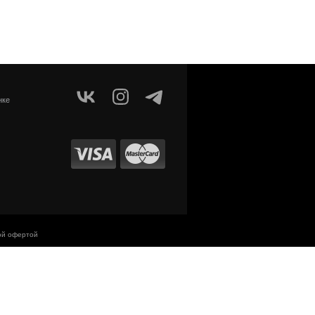
нке
ой офертой