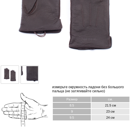
измерьте окружность ладони без большого
пальца (не затягивайте сильно)
Размер
см.
8.5
21.5 см
9
23 см
9.5
24 см