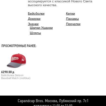
ассоциируется с классикой Нового Света
высокого качества.
Бейсболки
Кепки
Докерки
Панамы
Значки
Перчатки
Шапки-Ушанки
Шляпы
ПРОСМОТРЕННЫЕ РАНЕЕ:
6290.00 р.
Бейсболка Stetson
Baseball Match (red/blue)
Capandcap Bros.
Москва, Лубянский пр. 7с1
ежедневно с 11:00 до 21:00