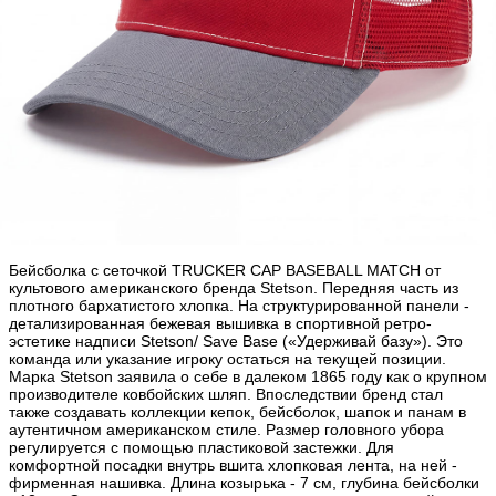
Бейсболка с сеточкой TRUCKER CAP BASEBALL MATCH от
культового американского бренда Stetson. Передняя часть из
плотного бархатистого хлопка. На структурированной панели -
детализированная бежевая вышивка в спортивной ретро-
эстетике надписи Stetson/ Save Base («Удерживай базу»). Это
команда или указание игроку остаться на текущей позиции.
Марка Stetson заявила о себе в далеком 1865 году как о крупном
производителе ковбойских шляп. Впоследствии бренд стал
также создавать коллекции кепок, бейсболок, шапок и панам в
аутентичном американском стиле. Размер головного убора
регулируется с помощью пластиковой застежки. Для
комфортной посадки внутрь вшита хлопковая лента, на ней -
фирменная нашивка. Длина козырька - 7 см, глубина бейсболки