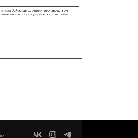
ными ковбойскими шляпами, производством
арицательным и ассоциируется с классикой
нке