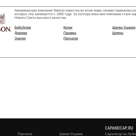
Американская компания Stetson известна во всем мире своими первокласс
которых она занимается с 1865 года. За полтора века имя компании стало н
Нового Света высокого качества.
Бейсболки
Кепки
Шапки-Ушанки
Докерки
Панамы
Шляпы
Значки
Перчатки
CAPANDCAP.RU
Перчатки
Шапки-Ушанки
Capandcap на Лубя