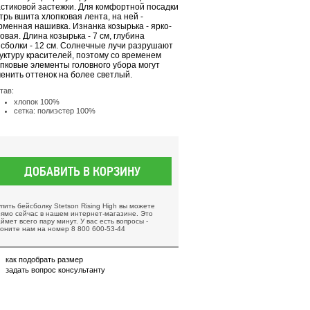
стиковой застежки. Для комфортной посадки
трь вшита хлопковая лента, на ней -
менная нашивка. Изнанка козырька - ярко-
овая. Длина козырька - 7 см, глубина
сболки - 12 см. Солнечные лучи разрушают
уктуру красителей, поэтому со временем
пковые элементы головного убора могут
енить оттенок на более светлый.
тав:
хлопок 100%
сетка: полиэстер 100%
ДОБАВИТЬ В КОРЗИНУ
упить бейсболку Stetson Rising High вы можете
рямо сейчас в нашем интернет-магазине. Это
ймет всего пару минут. У вас есть вопросы -
воните нам на номер 8 800 600-53-44
как подобрать размер
задать вопрос консультанту