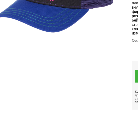
пла
вну
фир
роз
бей
стр
хло
изм
Сос
К
п
за
з