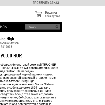
ПРОВЕРИТЬ ЗАКАЗ
Корзина
пока пустая
ЕНДЫ
sing High
сболка Stetson
. 2619008
290.00 RUR
сболка с фиолетовой сеточкой TRUCKER
 RISING HIGH от культового американского
нда Stetson. На передней
уктурированной черной панели - патч с
ализированной вышивкой с градиентом с
писью Stetson/Rising High
однимающийся высоко»). Марка Stetson
вила о себе в далеком 1865 году как о
пном производителе ковбойских шляп.
следствии бренд стал также создавать
лекции кепок, бейсболок, шапок и панам в
ентичном американском стиле. Размер
овного убора регулируется с помощью