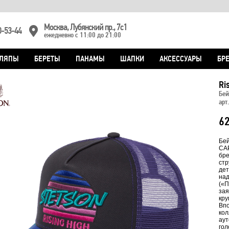
Москва, Лубянский пр., 7с1
0-53-44
ежедневно с 11:00 до 21:00
ЛЯПЫ
БЕРЕТЫ
ПАНАМЫ
ШАПКИ
АКСЕССУАРЫ
БР
Ri
Бей
арт
6
Бей
CAP
бре
стр
дет
над
(«П
зая
кру
Впо
кол
аут
гол