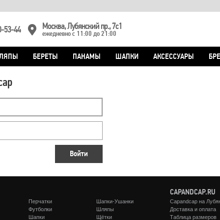
Москва, Лубянский пр., 7с1
0-53-44
ежедневно с 11:00 до 21:00
ЛЯПЫ
БЕРЕТЫ
ПАНАМЫ
ШАПКИ
АКСЕССУАРЫ
БР
cap
Войти
CAPANDCAP.RU
Перчатки
Шапки-Ушанки
Capandcap на Лубя
Футболки
Шляпы
Доставка и оплата
Шапки
Щётки
Таблица размеров