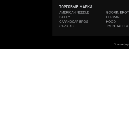
ТОРГОВЫЕ МАРКИ
AMERICAN NEEDLE
GOORIN BRO
BAILEY
HERMAN
CAPANDCAP BROS
HOOD
CAPSLAB
JOHN HATTER
Вся инфор