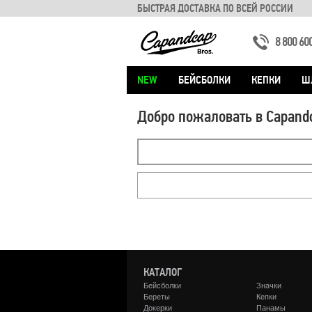
БЫСТРАЯ ДОСТАВКА ПО ВСЕЙ РОССИИ
8 800 60
NEW
БЕЙСБОЛКИ
КЕПКИ
Ш
Добро пожаловать в Capand
КАТАЛОГ
Бейсболки
Значки
Береты
Кепки
Докерки
Панамы