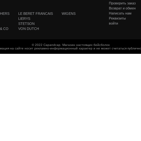
Проверить заказ
Возврат и обмен
Написать нам
THERS
LE BERET FRANCAIS
WIGENS
Реквизиты
LIERYS
войти
STETSON
 & CO
VON DUTCH
© 2022 Capandcap. Магазин настоящих бейсболок
мация на сайте носит рекламно-информационный характер и не может считаться публичн